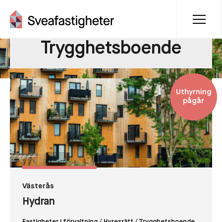
Trygghetsboende
Uthyrning
pågår
Västerås
Hydran
Fastigheter i förvaltning
/ Hyresrätt
/ Trygghetsboende