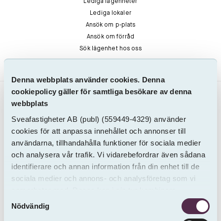
Lediga lägenheter
Lediga lokaler
Ansök om p-plats
Ansök om förråd
Sök lägenhet hos oss
Denna webbplats använder cookies. Denna
cookiepolicy gäller för samtliga besökare av denna
webbplats
Sveafastigheter AB
(publ)
(559449-4329) använder
cookies för att anpassa innehållet och annonser till
användarna, tillhandahålla funktioner för sociala medier
och analysera vår trafik. Vi vidarebefordrar även sådana
SVEAFASTIGHETER
identifierare och annan information från din enhet till de
Org. nr. 559449-4329
sociala medier och annons- och analysföretag som vi
Olof Palmes gata 13A
samarbetar med. Dessa kan i sin tur kombinera
Samtyckesval
informationen med annan information som du har
111 37 Stockholm
Nödvändig
tillhandahållit eller som de har samlat in från andra än
info@sveafastigheter.se