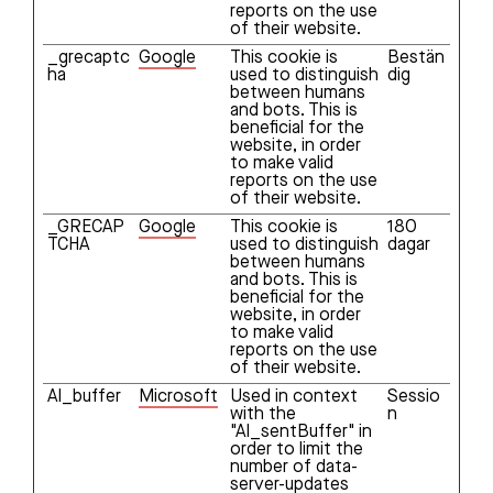
reports on the use
of their website.
_grecaptc
Google
This cookie is
Bestän
ha
used to distinguish
dig
between humans
and bots. This is
beneficial for the
website, in order
to make valid
reports on the use
of their website.
_GRECAP
Google
This cookie is
180
TCHA
used to distinguish
dagar
between humans
and bots. This is
beneficial for the
website, in order
to make valid
reports on the use
of their website.
AI_buffer
Microsoft
Used in context
Sessio
with the
n
"AI_sentBuffer" in
order to limit the
number of data-
server-updates