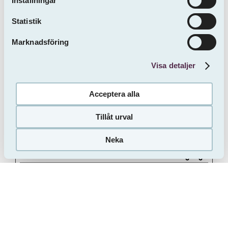
Inställningar
used to distinguish
dig
between humans
and bots.
Statistik
Marknadsföring
Inställningar (2)
Visa detaljer
Cookies för inställningar låter en webbplats
komma ihåg information som ändrar hur
Acceptera alla
webbplatsen fungerar eller visas. Detta kan
t.ex. vara föredraget språk eller regionen du
Tillåt urval
befinner dig i.
Neka
Namn
Utfärdare
Ändamål
Maximal
lagringstid
.AspNetC
minasidor.
This cookie is
1 år
ore.Cultur
sveafasti
used to determine
e
gheter.se
what country the
visitor comes
from - This allows
the website to set
the language
accordingly, if