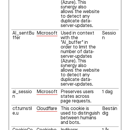
(Azure). This
synergy also
allows the website
to detect any
duplicate data-
server-updates.
AI_sentBu
Microsoft
Used in context
Sessio
ffer
with the
n
"AI_buffer" in
order to limit the
number of data-
server-updates
(Azure). This
synergy also
allows the website
to detect any
duplicate data-
server-updates.
ai_sessio
Microsoft
Preserves users
1 dag
n
states across
page requests.
cf.turnstil
Cloudflare
This cookie is
Bestän
e.u
used to distinguish
dig
between humans
and bots.