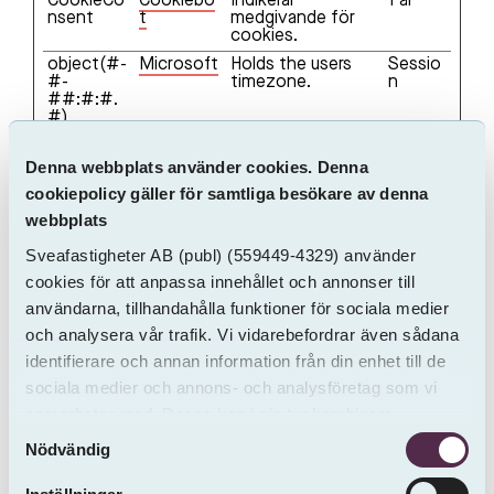
CookieCo
Cookiebo
Indikerar
1 år
nsent
t
medgivande för
cookies.
object(#-
Microsoft
Holds the users
Sessio
#-
timezone.
n
##:#:#.
#)
rc::a
Google
This cookie is
Bestän
used to distinguish
dig
Denna webbplats använder cookies. Denna
between humans
cookiepolicy gäller för samtliga besökare av denna
and bots. This is
beneficial for the
webbplats
website, in order
to make valid
Sveafastigheter AB
(publ)
(559449-4329) använder
reports on the use
cookies för att anpassa innehållet och annonser till
of their website.
användarna, tillhandahålla funktioner för sociala medier
rc::b
Google
This cookie is
Sessio
och analysera vår trafik. Vi vidarebefordrar även sådana
used to distinguish
n
between humans
identifierare och annan information från din enhet till de
and bots.
sociala medier och annons- och analysföretag som vi
rc::c
Google
This cookie is
Sessio
samarbetar med. Dessa kan i sin tur kombinera
used to distinguish
n
between humans
Samtyckesval
informationen med annan information som du har
Nödvändig
and bots.
tillhandahållit eller som de har samlat in från andra än
rc::f
Google
This cookie is
Bestän
oss.