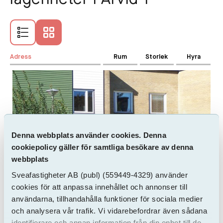
Adress
Rum
Storlek
Hyra
Denna webbplats använder cookies. Denna
cookiepolicy gäller för samtliga besökare av denna
webbplats
Sveafastigheter AB
(publ)
(559449-4329) använder
cookies för att anpassa innehållet och annonser till
användarna, tillhandahålla funktioner för sociala medier
Kävlinge
Svens Gränd 2
och analysera vår trafik. Vi vidarebefordrar även sådana
identifierare och annan information från din enhet till de
Inflytt 2026-10-01