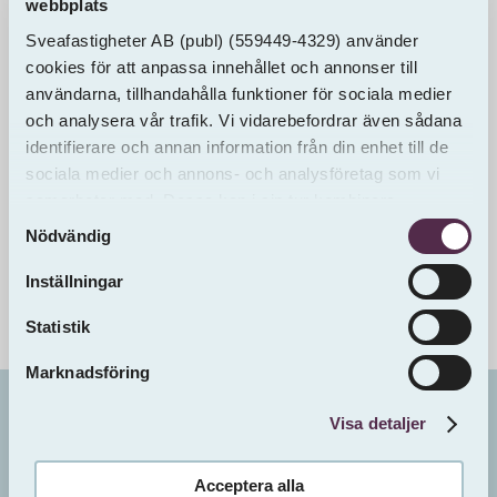
webbplats
Sveafastigheter AB
(publ)
(559449-4329) använder
cookies för att anpassa innehållet och annonser till
användarna, tillhandahålla funktioner för sociala medier
och analysera vår trafik. Vi vidarebefordrar även sådana
identifierare och annan information från din enhet till de
sociala medier och annons- och analysföretag som vi
samarbetar med. Dessa kan i sin tur kombinera
Samtyckesval
informationen med annan information som du har
Nödvändig
tillhandahållit eller som de har samlat in från andra än
oss.
Inställningar
Statistik
Marknadsföring
Visa detaljer
Bo i
Brunnsvik 2:15
Ludvika
Sveafastigheter förmedlar alla lediga lägenheter
Acceptera alla