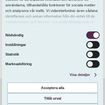
användarna, tillhandahålla funktioner för sociala medier
och analysera vår trafik. Vi vidarebefordrar även sådana
identifierare och annan information från din enhet till de
sociala medier och annons- och analysföretag som vi
samarbetar med. Dessa kan i sin tur kombinera
Samtyckesval
informationen med annan information som du har
Nödvändig
tillhandahållit eller som de har samlat in från andra än
Höganäs
Storgatan 49
oss.
Inställningar
Inflytt 2026-10-01
Statistik
1 ROK
42 m²
7180 kr / mån
Marknadsföring
Visa detaljer
Acceptera alla
Information & Dokument
Tillåt urval