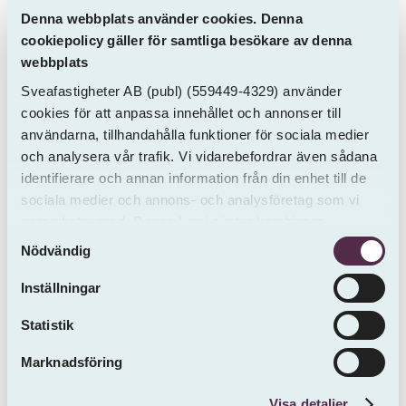
Denna webbplats använder cookies. Denna
cookiepolicy gäller för samtliga besökare av denna
webbplats
Sveafastigheter AB
(publ)
(559449-4329) använder
cookies för att anpassa innehållet och annonser till
användarna, tillhandahålla funktioner för sociala medier
Nyköping
och analysera vår trafik. Vi vidarebefordrar även sådana
Höglundavägen 14
identifierare och annan information från din enhet till de
Inflytt Enligt ö.k.
sociala medier och annons- och analysföretag som vi
3 ROK
81 m²
11579 kr / mån
samarbetar med. Dessa kan i sin tur kombinera
Samtyckesval
informationen med annan information som du har
Nödvändig
tillhandahållit eller som de har samlat in från andra än
oss.
Inställningar
Statistik
Marknadsföring
Visa detaljer