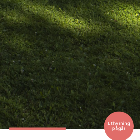
Uthyrning
pågår