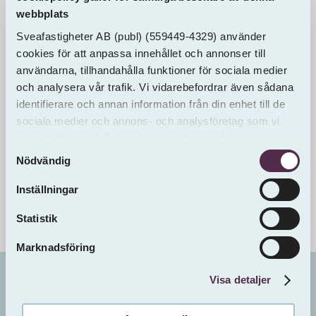
webbplats
Sveafastigheter AB
(publ)
(559449-4329) använder
cookies för att anpassa innehållet och annonser till
användarna, tillhandahålla funktioner för sociala medier
och analysera vår trafik. Vi vidarebefordrar även sådana
identifierare och annan information från din enhet till de
sociala medier och annons- och analysföretag som vi
samarbetar med. Dessa kan i sin tur kombinera
Samtyckesval
informationen med annan information som du har
Nödvändig
tillhandahållit eller som de har samlat in från andra än
oss.
Inställningar
Statistik
Marknadsföring
Visa detaljer
Bo i
Hässlö 5:6
Västerås