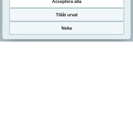
Acceptera alla
Sveafastigheter förmedlar alla lediga lägenheter
genom HomeQ. Det är gratis att stå i bostadskön
Tillåt urval
hos HomeQ. Du skapar ett konto på
www.homeq.se där du också gör din
Vill du bo här?
Neka
intresseanmälan för de lägenheter som matchar
Så här gör du
dina önskemål.
Sveafastigheters uthyrare behandlar din
intresseanmälan och bjuder in till visning av den
aktuella lägenheten om du är godkänd enligt vår
uthyrningspolicy. Du hittar vår uthyrningspolicy
under fliken "
Att bo hos oss
".
Till bostadskön
Nyproducerade lägenheter
under uthyrning