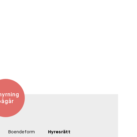
hyrning
pågår
Boendeform
Hyresrätt