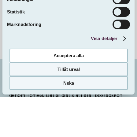
Statistik
Marknadsföring
Visa detaljer
Acceptera alla
Tillåt urval
Bo i
Hotellet 1
Höganäs
Vill du bo här?
Neka
Så här gör du
Sveafastigheter förmedlar alla lediga lägenheter
genom HomeQ. Det är gratis att stå i bostadskön
hos HomeQ. Du skapar ett konto på
www.homeq.se där du också gör din
intresseanmälan för de lägenheter som matchar
dina önskemål.
Sveafastigheters uthyrare behandlar din