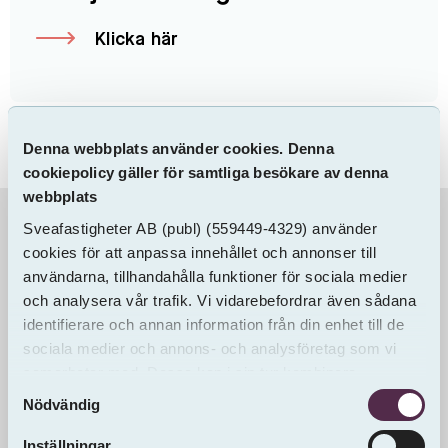
Klicka här
Denna webbplats använder cookies. Denna
cookiepolicy gäller för samtliga besökare av denna
webbplats
Sveafastigheter AB
(publ)
(559449-4329) använder
Information & Dokument
cookies för att anpassa innehållet och annonser till
användarna, tillhandahålla funktioner för sociala medier
och analysera vår trafik. Vi vidarebefordrar även sådana
identifierare och annan information från din enhet till de
sociala medier och annons- och analysföretag som vi
samarbetar med. Dessa kan i sin tur kombinera
Samtyckesval
informationen med annan information som du har
Nödvändig
tillhandahållit eller som de har samlat in från andra än
oss.
Inställningar