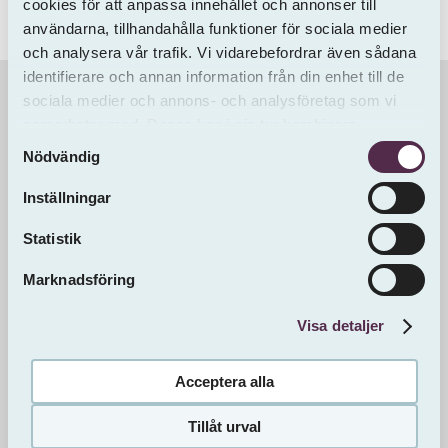
cookies för att anpassa innehållet och annonser till
användarna, tillhandahålla funktioner för sociala medier
och analysera vår trafik. Vi vidarebefordrar även sådana
identifierare och annan information från din enhet till de
sociala medier och annons- och analysföretag som vi
Information & Dokument
samarbetar med. Dessa kan i sin tur kombinera
Samtyckesval
informationen med annan information som du har
Nödvändig
tillhandahållit eller som de har samlat in från andra än
oss.
Inställningar
Statistik
Marknadsföring
Visa detaljer
Acceptera alla
Tillåt urval