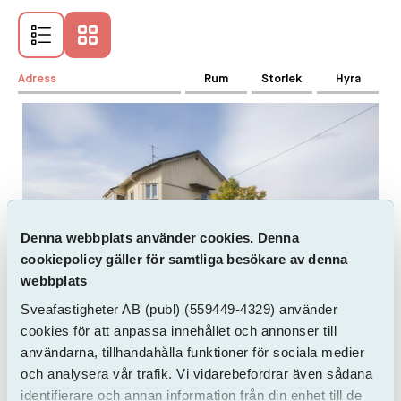
Adress
Rum
Storlek
Hyra
Denna webbplats använder cookies. Denna
cookiepolicy gäller för samtliga besökare av denna
webbplats
Sveafastigheter AB
(publ)
(559449-4329) använder
cookies för att anpassa innehållet och annonser till
Falköping
användarna, tillhandahålla funktioner för sociala medier
Södra Torggränd 3
och analysera vår trafik. Vi vidarebefordrar även sådana
Inflytt Enligt ö.k.
identifierare och annan information från din enhet till de
3 ROK
74 m²
10381 kr / mån