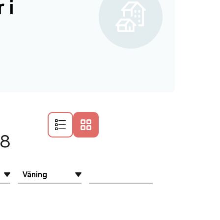
 i
 8
Våning