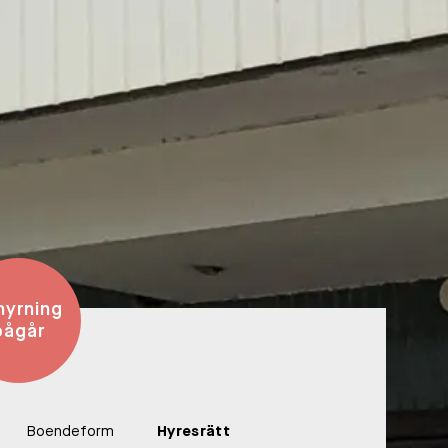
hyrning
pågår
Boendeform
Hyresrätt