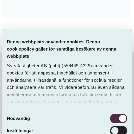
Denna webbplats använder cookies. Denna
cookiepolicy gäller för samtliga besökare av denna
webbplats
Sveafastigheter AB
(publ)
(559449-4329) använder
Information & Dokument
cookies för att anpassa innehållet och annonser till
användarna, tillhandahålla funktioner för sociala medier
och analysera vår trafik. Vi vidarebefordrar även sådana
identifierare och annan information från din enhet till de
sociala medier och annons- och analysföretag som vi
samarbetar med. Dessa kan i sin tur kombinera
Samtyckesval
informationen med annan information som du har
Nödvändig
tillhandahållit eller som de har samlat in från andra än
oss.
Inställningar