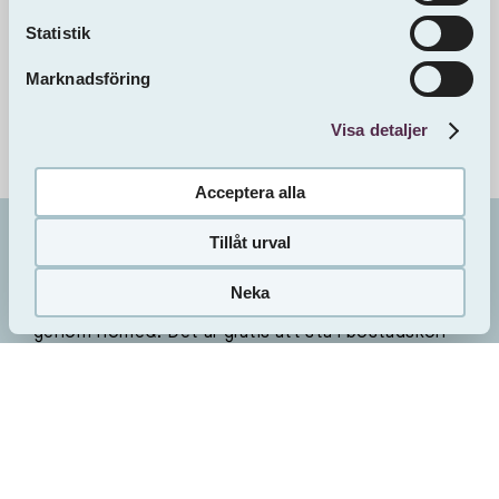
Statistik
Marknadsföring
Visa detaljer
Acceptera alla
Tillåt urval
Bo i
Mariehamn 1
Stockholm
Vill du bo här?
Neka
Så här gör du
Sveafastigheter förmedlar alla lediga lägenheter
genom HomeQ. Det är gratis att stå i bostadskön
hos HomeQ. Du skapar ett konto på
www.homeq.se där du också gör din
intresseanmälan för de lägenheter som matchar
dina önskemål.
Sveafastigheters uthyrare behandlar din