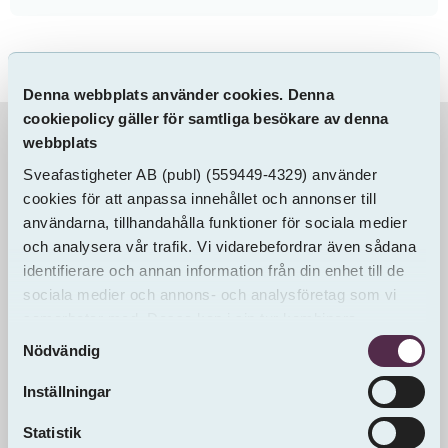
Denna webbplats använder cookies. Denna
cookiepolicy gäller för samtliga besökare av denna
webbplats
Information & Dokument
Sveafastigheter AB
(publ)
(559449-4329) använder
cookies för att anpassa innehållet och annonser till
användarna, tillhandahålla funktioner för sociala medier
och analysera vår trafik. Vi vidarebefordrar även sådana
identifierare och annan information från din enhet till de
sociala medier och annons- och analysföretag som vi
samarbetar med. Dessa kan i sin tur kombinera
Samtyckesval
informationen med annan information som du har
Nödvändig
tillhandahållit eller som de har samlat in från andra än
oss.
Inställningar
Statistik