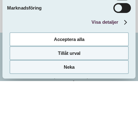
Marknadsföring
Visa detaljer
Acceptera alla
Bo i
Mönstringen 2
Oskarshamn
Tillåt urval
Vill du bo här?
Sveafastigheter förmedlar alla lediga lägenheter
Neka
Så här gör du
genom HomeQ. Det är gratis att stå i bostadskön
hos HomeQ. Du skapar ett konto på
www.homeq.se där du också gör din
intresseanmälan för de lägenheter som matchar
dina önskemål.
Sveafastigheters uthyrare behandlar din
intresseanmälan och bjuder in till visning av den
aktuella lägenheten om du är godkänd enligt vår
uthyrningspolicy. Du hittar vår uthyrningspolicy
under fliken "
Att bo hos oss
".