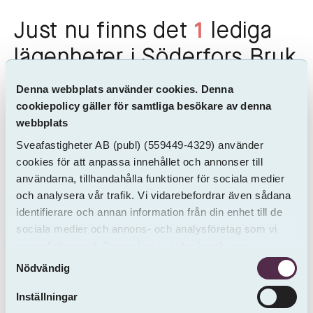
Just nu finns det
1
lediga
lägenheter i Söderfors Bruk
1:69
Denna webbplats använder cookies. Denna
cookiepolicy gäller för samtliga besökare av denna
webbplats
Sveafastigheter AB
(publ)
(559449-4329) använder
cookies för att anpassa innehållet och annonser till
Adress
Rum
Storlek
Hyra
användarna, tillhandahålla funktioner för sociala medier
och analysera vår trafik. Vi vidarebefordrar även sådana
identifierare och annan information från din enhet till de
sociala medier och annons- och analysföretag som vi
samarbetar med. Dessa kan i sin tur kombinera
Samtyckesval
informationen med annan information som du har
Nödvändig
tillhandahållit eller som de har samlat in från andra än
oss.
Inställningar