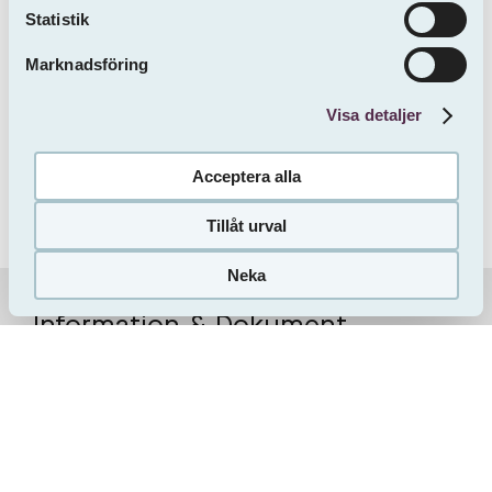
Statistik
Marknadsföring
Tierp
Nygatan 29
Visa detaljer
Inflytt 2026-09-01
1 ROK
41 m²
6301 kr / mån
Acceptera alla
Tillåt urval
Vill du bo här?
Neka
Så här gör du
Information & Dokument