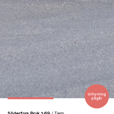
Uthyrning
pågår
Söderfors Bruk 1:69
/ Tierp