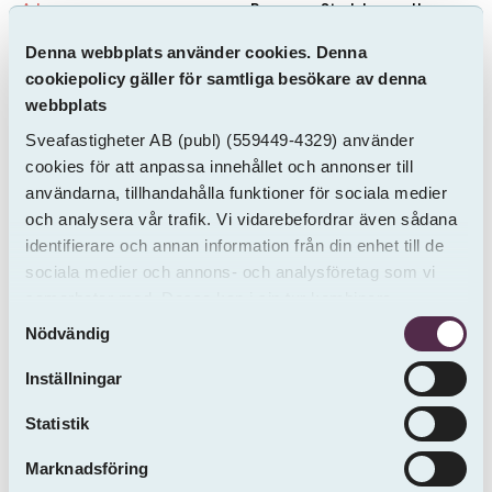
Adress
Rum
Storlek
Hyra
Denna webbplats använder cookies. Denna
cookiepolicy gäller för samtliga besökare av denna
webbplats
Sveafastigheter AB
(publ)
(559449-4329) använder
cookies för att anpassa innehållet och annonser till
användarna, tillhandahålla funktioner för sociala medier
och analysera vår trafik. Vi vidarebefordrar även sådana
identifierare och annan information från din enhet till de
sociala medier och annons- och analysföretag som vi
samarbetar med. Dessa kan i sin tur kombinera
Samtyckesval
informationen med annan information som du har
Helsingborg
Nödvändig
Pollettgatan 10
tillhandahållit eller som de har samlat in från andra än
Inflytt 2026-10-01
oss.
Inställningar
3 ROK
83.8 m²
13524 kr / mån
Statistik
Marknadsföring