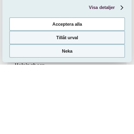
Visa detaljer
Acceptera alla
Tillåt urval
Vill du bo här?
Neka
Så här gör du
Helsingborg
Pollettgatan 10
Inflytt 2026-10-01
2 ROK
43.5 m²
8856 kr / mån
Information & Dokument