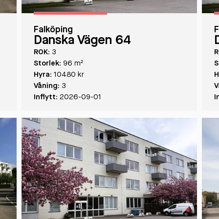
Falköping
F
Danska Vägen 64
ROK:
3
R
Storlek:
96 m²
S
Hyra:
10480 kr
H
Våning:
3
V
Inflytt:
2026-09-01
I