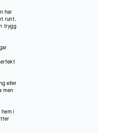
en har
t runt.
en trygg
gar
erfekt
g eller
ra men
t hem i
tter