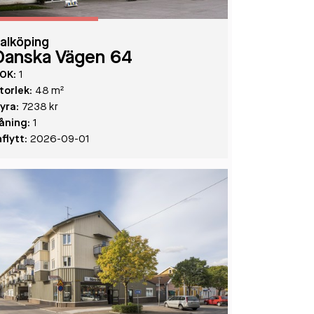
alköping
Danska Vägen 64
OK:
1
torlek:
48 m²
yra:
7238 kr
åning:
1
nflytt:
2026-09-01