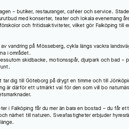
rdagen – butiker, restauranger, caféer och service. Stad
lturutbud med konserter, teater och lokala evenemang åre
örskolor och fritidsaktiviteter, vilket gör Falköping till 
uta av vandring på Mösseberg, cykla längs vackra landsvä
na i området.
dessutom skidbacke, motionsspår, djurpark och bad – p
runt.
ar dig till Göteborg på drygt en timme och till Jönköpin
ng är därför ett utmärkt val för den som vill bo naturnä
betsmarknader.
eter i Falköping får du mer än bara en bostad – du får et
ch närhet till naturen. Sveafastigheter erbjuder hyresrä
 länge.