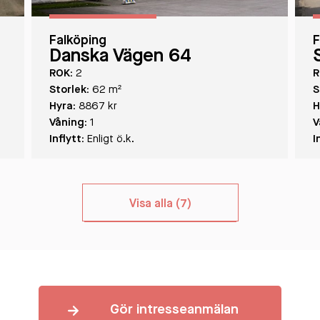
Falköping
F
Danska Vägen 64
ROK:
2
R
Storlek:
62 m²
S
Hyra:
8867 kr
H
Våning:
1
V
Inflytt:
Enligt ö.k.
I
Visa alla (7)
Gör intresseanmälan