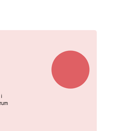
i
 rum