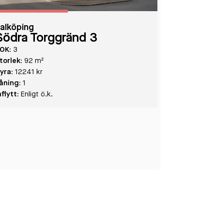
alköping
Södra Torggränd 3
OK:
3
torlek:
92 m²
yra:
12241 kr
åning:
1
nflytt:
Enligt ö.k.