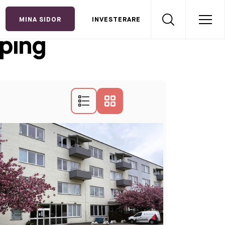
MINA SIDOR
INVESTERARE
öping