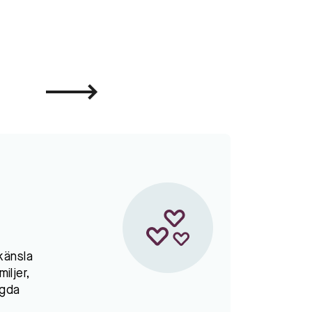
känsla
iljer,
ggda