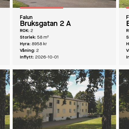
Falun
F
Bruksgatan 2 A
ROK:
2
R
Storlek:
58 m²
S
Hyra:
8958 kr
H
Våning:
2
V
Inflytt:
2026-10-01
I