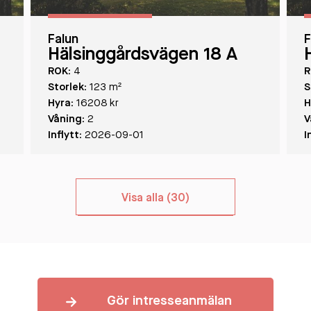
Falun
F
Hälsinggårdsvägen 18 A
ROK:
4
R
Storlek:
123 m²
S
Hyra:
16208 kr
H
Våning:
2
V
Inflytt:
2026-09-01
I
Visa alla (30)
Gör intresseanmälan