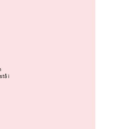
h
stå i