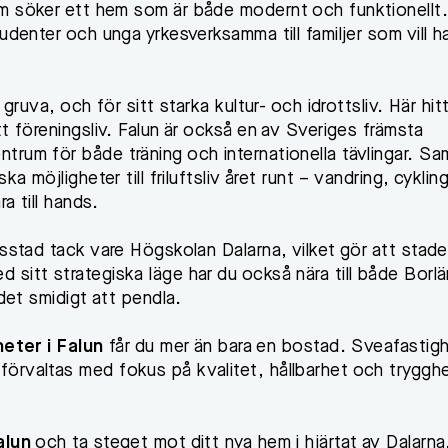
m söker ett hem som är både modernt och funktionellt.
tudenter och unga yrkesverksamma till familjer som vill h
gruva, och för sitt starka kultur- och idrottsliv. Här hit
t föreningsliv. Falun är också en av Sveriges främsta
rum för både träning och internationella tävlingar. Sam
a möjligheter till friluftsliv året runt – vandring, cykling
a till hands.
tsstad tack vare Högskolan Dalarna, vilket gör att stad
sitt strategiska läge har du också nära till både Borl
 det smidigt att pendla.
eter i Falun
får du mer än bara en bostad. Sveafastig
örvaltas med fokus på kvalitet, hållbarhet och tryggh
alun
och ta steget mot ditt nya hem i hjärtat av Dalarna