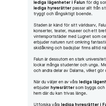
lediga lägenheter i Falun
för dig so
lediga hyresrätter
passar allt från s
tryggt och långsiktigt boende.
Staden är känd för sitt världsarv, Falu 
konserter, teater, museer och ett bret
vintersportstäder med Lugnet som cent
erbjuder naturen runt omkring fantastisk
skidåkning och badsjöar finns alltid när
Falun är dessutom en stark universite
lockar många studenter och unga. Med 
och andra delar av Dalarna, vilket gör
När du väljer en av våra
lediga lägenh
erbjuder
hyresrätter
som byggs och f
hem där du kan trivas länge.
Utforska våra
lediga hyresrätter i F