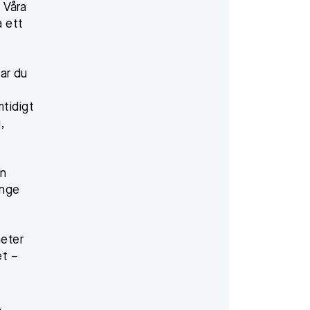
 Våra
a ett
tar du
tidigt
,
en
änge
heter
et –
.