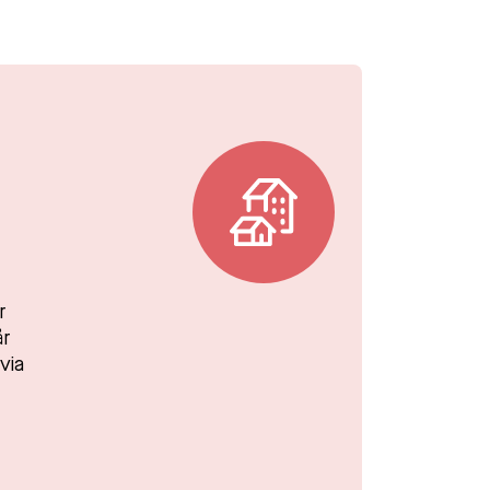
r
år
via