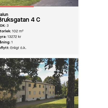
alun
Bruksgatan 4 C
OK:
3
torlek:
102 m²
yra:
13272 kr
åning:
1
nflytt:
Enligt ö.k.