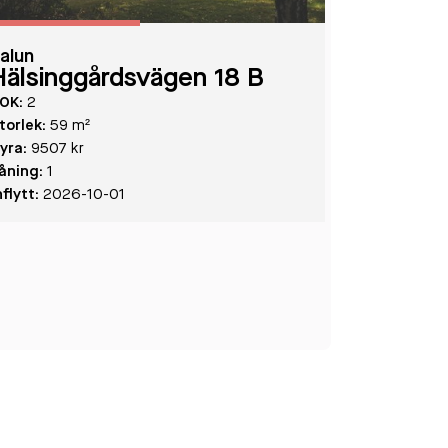
alun
Hälsinggårdsvägen 18 B
OK:
2
torlek:
59 m²
yra:
9507 kr
åning:
1
nflytt:
2026-10-01