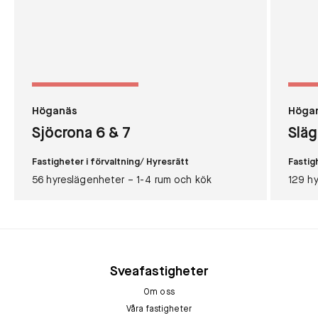
Höganäs
Höga
Sjöcrona 6 & 7
Släg
Fastigheter i förvaltning
/ Hyresrätt
Fastig
56 hyreslägenheter – 1-4 rum och kök
129 hy
Sveafastigheter
Om oss
Våra fastigheter