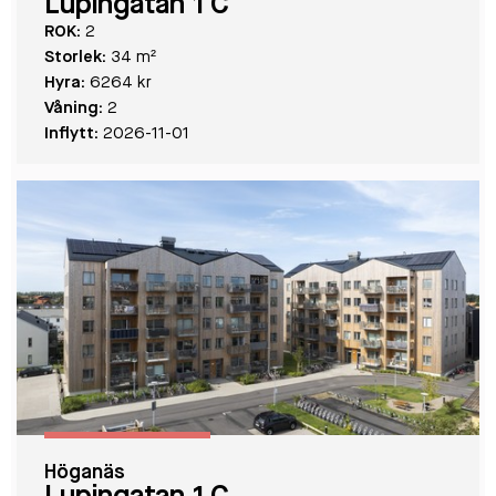
Lupingatan 1 C
ROK:
2
Storlek:
34 m²
Hyra:
6264 kr
Våning:
2
Inflytt:
2026-11-01
Höganäs