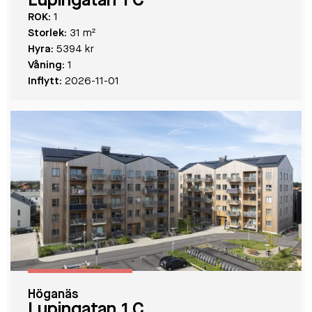
Lupingatan 1 C
ROK:
1
Storlek:
31 m²
Hyra:
5394 kr
Våning:
1
Inflytt:
2026-11-01
Höganäs
Lupingatan 1 C