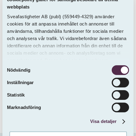
webbplats
Sveafastigheter AB
(publ)
(559449-4329) använder
cookies för att anpassa innehållet och annonser till
användarna, tillhandahålla funktioner för sociala medier
och analysera vår trafik. Vi vidarebefordrar även sådana
SVEAFASTIGHETER
identifierare och annan information från din enhet till de
Org. nr. 559449-4329
sociala medier och annons- och analysföretag som vi
Olof Palmes gata 13A
samarbetar med. Dessa kan i sin tur kombinera
Samtyckesval
informationen med annan information som du har
111 37 Stockholm
Nödvändig
tillhandahållit eller som de har samlat in från andra än
info@sveafastigheter.se
oss.
Inställningar
010-333 10 70
Statistik
Marknadsföring
Visa detaljer