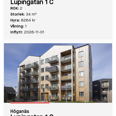
Lupingatan 1 C
ROK:
2
Storlek:
34 m²
Hyra:
6264 kr
Våning:
1
Inflytt:
2026-11-01
Höganäs