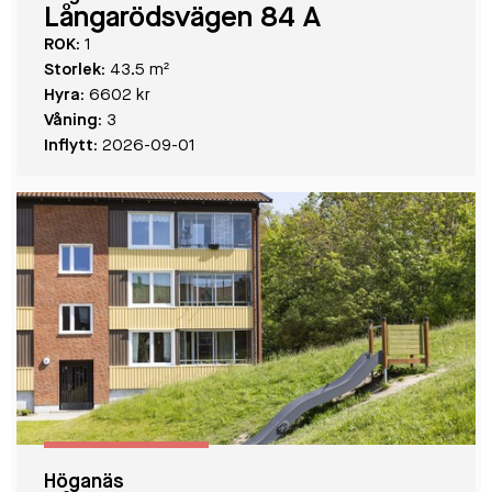
Långarödsvägen 84 A
ROK:
1
Storlek:
43.5 m²
Hyra:
6602 kr
Våning:
3
Inflytt:
2026-09-01
Höganäs