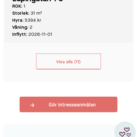
ROK:
1
Storlek:
31 m²
Hyra:
5394 kr
Våning:
2
Inflytt:
2026-11-01
Visa alla (11)
Gör intresseanmälan