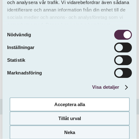
och analysera vår trafik. Vi vidarebefordrar även sådana
SVEAFASTIGHETER
identifierare och annan information från din enhet till de
Org. nr. 559449-4329
sociala medier och annons- och analysföretag som vi
Olof Palmes gata 13A
samarbetar med. Dessa kan i sin tur kombinera
Samtyckesval
informationen med annan information som du har
111 37 Stockholm
Nödvändig
tillhandahållit eller som de har samlat in från andra än
info@sveafastigheter.se
oss.
Inställningar
010-333 10 70
Statistik
Marknadsföring
Visa detaljer
Acceptera alla
Cookies
Personuppgiftsbehandling
Visselblåsning
Tillåt urval
Vill du bo här?
© Sveafastigheter
Neka
Gör en intresseanmälan