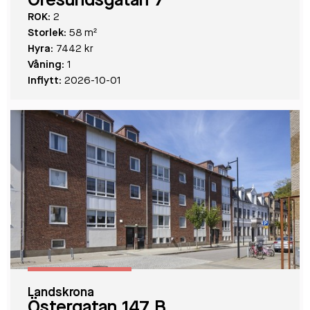
Öresundsgatan 7
ROK:
2
Storlek:
58 m²
Hyra:
7442 kr
Våning:
1
Inflytt:
2026-10-01
Landskrona
Östergatan 147 B