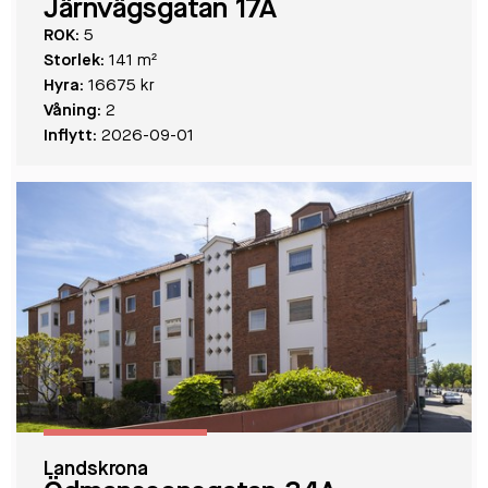
Järnvägsgatan 17A
ROK:
5
Storlek:
141 m²
Hyra:
16675 kr
Våning:
2
Inflytt:
2026-09-01
Landskrona