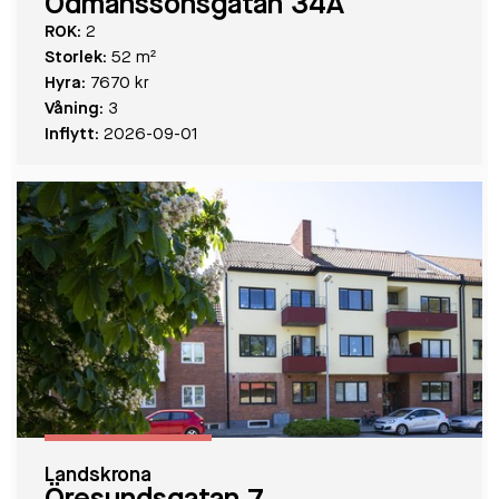
Ödmanssonsgatan 34A
ROK:
2
Storlek:
52 m²
Hyra:
7670 kr
Våning:
3
Inflytt:
2026-09-01
Landskrona