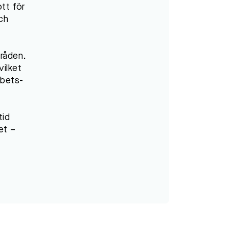
ott för
och
mråden.
vilket
rbets-
tid
et –