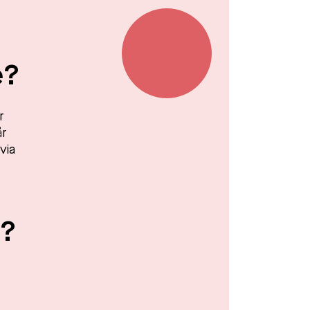
e?
r
år
via
?