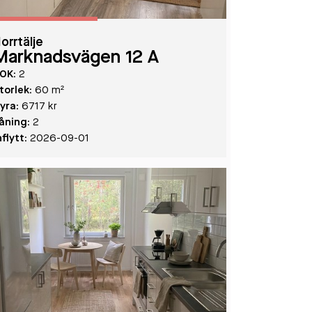
orrtälje
Marknadsvägen 12 A
OK:
2
torlek:
60 m²
yra:
6717 kr
åning:
2
nflytt:
2026-09-01