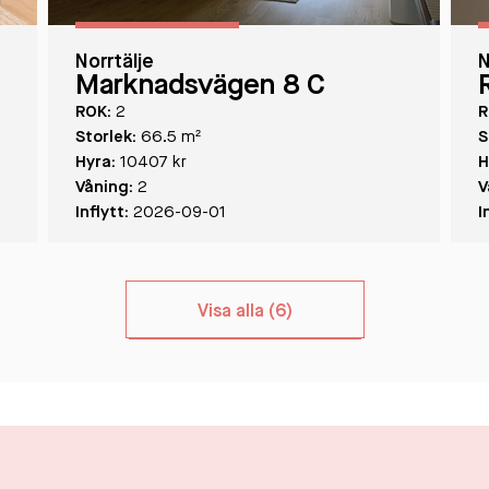
Norrtälje
N
Marknadsvägen 8 C
ROK:
2
R
Storlek:
66.5 m²
S
Hyra:
10407 kr
H
Våning:
2
V
Inflytt:
2026-09-01
I
Visa alla (6)