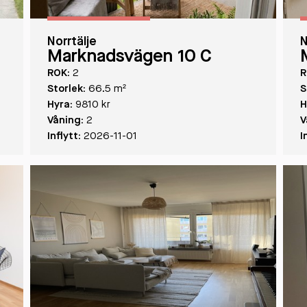
Norrtälje
N
Marknadsvägen 10 C
ROK:
2
R
Storlek:
66.5 m²
S
Hyra:
9810 kr
H
Våning:
2
V
Inflytt:
2026-11-01
I