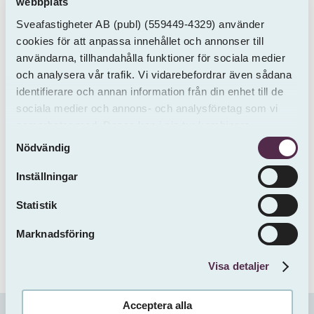
webbplats
Sveafastigheter AB
(publ)
(559449-4329) använder
cookies för att anpassa innehållet och annonser till
användarna, tillhandahålla funktioner för sociala medier
och analysera vår trafik. Vi vidarebefordrar även sådana
SVEAFASTIGHETER
identifierare och annan information från din enhet till de
Org. nr. 559449-4329
sociala medier och annons- och analysföretag som vi
Olof Palmes gata 13A
samarbetar med. Dessa kan i sin tur kombinera
Samtyckesval
informationen med annan information som du har
111 37 Stockholm
Nödvändig
tillhandahållit eller som de har samlat in från andra än
info@sveafastigheter.se
oss.
Inställningar
010-333 10 70
Statistik
Marknadsföring
Visa detaljer
Acceptera alla
Cookies
Personuppgiftsbehandling
Visselblåsning