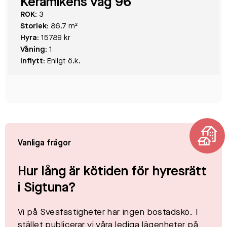
Keramikens väg 96
ROK:
3
Storlek:
86.7 m²
Hyra:
15789 kr
Våning:
1
Inflytt:
Enligt ö.k.
Vanliga frågor
Hur lång är kötiden för hyresrätt
i Sigtuna?
Vi på Sveafastigheter har ingen bostadskö. I
stället publicerar vi våra lediga lägenheter på