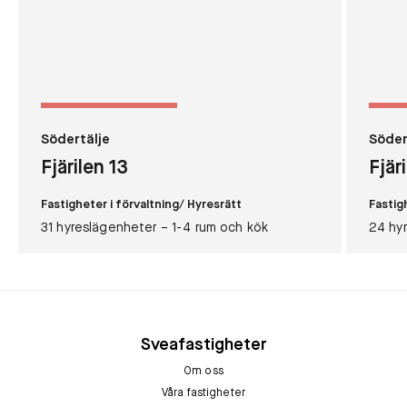
Södertälje
Söder
Fjärilen 13
Fjär
Fastigheter i förvaltning
/ Hyresrätt
Fastig
31 hyreslägenheter – 1-4 rum och kök
24 hy
Sveafastigheter
Om oss
Våra fastigheter