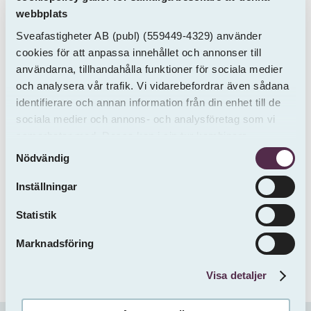
webbplats
Sveafastigheter AB
(publ)
(559449-4329) använder
cookies för att anpassa innehållet och annonser till
användarna, tillhandahålla funktioner för sociala medier
och analysera vår trafik. Vi vidarebefordrar även sådana
SVEAFASTIGHETER
identifierare och annan information från din enhet till de
Org. nr. 559449-4329
sociala medier och annons- och analysföretag som vi
Olof Palmes gata 13A
samarbetar med. Dessa kan i sin tur kombinera
Samtyckesval
informationen med annan information som du har
111 37 Stockholm
Nödvändig
tillhandahållit eller som de har samlat in från andra än
info@sveafastigheter.se
oss.
Inställningar
010-333 10 70
Statistik
Marknadsföring
Visa detaljer