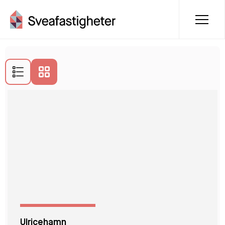
Lediga lägenheter i Ulricehamn
Ulricehamn