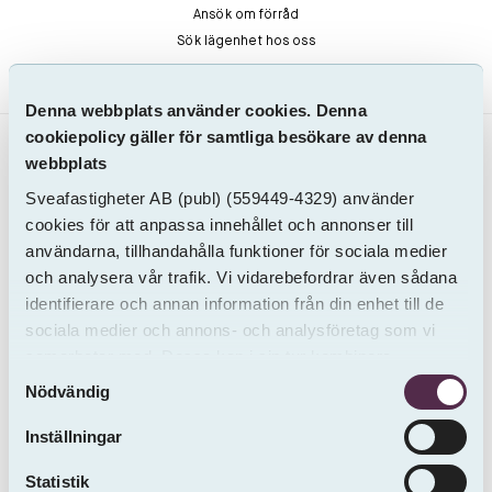
Ansök om förråd
Sök lägenhet hos oss
Denna webbplats använder cookies. Denna
cookiepolicy gäller för samtliga besökare av denna
webbplats
Sveafastigheter AB
(publ)
(559449-4329) använder
cookies för att anpassa innehållet och annonser till
användarna, tillhandahålla funktioner för sociala medier
och analysera vår trafik. Vi vidarebefordrar även sådana
SVEAFASTIGHETER
identifierare och annan information från din enhet till de
Org. nr. 559449-4329
sociala medier och annons- och analysföretag som vi
Olof Palmes gata 13A
samarbetar med. Dessa kan i sin tur kombinera
Samtyckesval
informationen med annan information som du har
111 37 Stockholm
Nödvändig
tillhandahållit eller som de har samlat in från andra än
info@sveafastigheter.se
oss.
Inställningar
010-333 10 70
Statistik