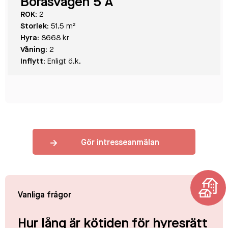
Boråsvägen 5 A
ROK:
2
Storlek:
51.5 m²
Hyra:
8668 kr
Våning:
2
Inflytt:
Enligt ö.k.
Gör intresseanmälan
Vanliga frågor
Hur lång är kötiden för hyresrätt