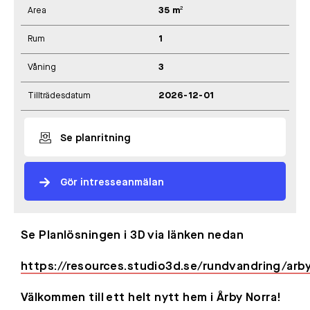
Area
35 m²
Rum
1
Våning
3
Tillträdesdatum
2026-12-01
Se planritning
Gör intresseanmälan
Se Planlösningen i 3D via länken nedan
https://resources.studio3d.se/rundvandring/arb
Välkommen till ett helt nytt hem i Årby Norra!