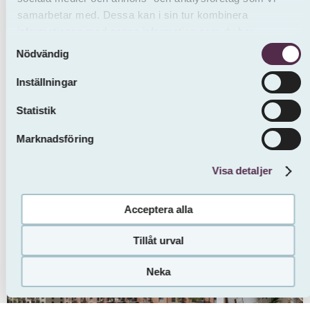
samarbetar med. Dessa kan i sin tur kombinera
informationen med annan information som du har
Samtyckesval
tillhandahållit eller som de har samlat in från andra än oss.
Nödvändig
Inställningar
Statistik
Marknadsföring
Visa detaljer
Acceptera alla
Tillåt urval
Neka
Gör intresseanmälan