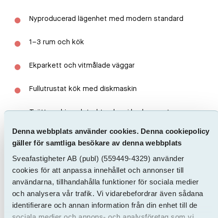
Nyproducerad lägenhet med modern standard
1–3 rum och kök
Ekparkett och vitmålade väggar
Fullutrustat kök med diskmaskin
Tvättmaskin och torktumlare i badrummet
Denna webbplats använder cookies. Denna cookiepolicy
Förråd
gäller för samtliga besökare av denna webbplats
Sveafastigheter AB
(publ)
(559449-4329) använder
Garage finns i fastigheten att hyra i mån av plats
cookies för att anpassa innehållet och annonser till
användarna, tillhandahålla funktioner för sociala medier
Välkommen att anmäla ditt intresse redan idag
och analysera vår trafik. Vi vidarebefordrar även sådana
och bli en av de första att flytta in i ett helt nytt
identifierare och annan information från din enhet till de
hem i Årby Norra!
sociala medier och annons- och analysföretag som vi