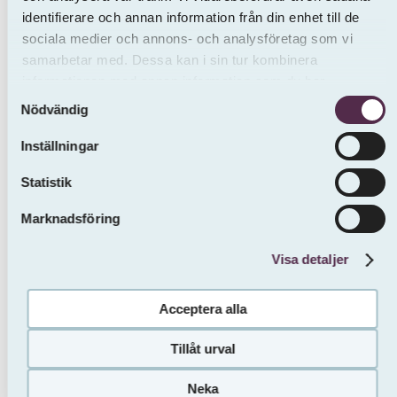
Välkommen att anmäla ditt intresse redan idag
identifierare och annan information från din enhet till de
och bli en av de första att flytta in i ett helt nytt
sociala medier och annons- och analysföretag som vi
hem i Årby Norra!
samarbetar med. Dessa kan i sin tur kombinera
informationen med annan information som du har
Samtyckesval
tillhandahållit eller som de har samlat in från andra än oss.
Nödvändig
Inställningar
Statistik
Marknadsföring
Visa detaljer
Acceptera alla
Tillåt urval
Neka
Gör intresseanmälan