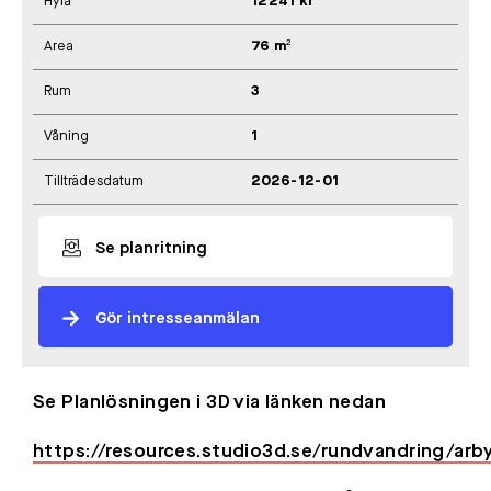
Hyra
12241 kr
Area
76 m²
Rum
3
Våning
1
Tillträdesdatum
2026-12-01
Se planritning
Gör intresseanmälan
Se Planlösningen i 3D via länken nedan
https://resources.studio3d.se/rundvandring/arb