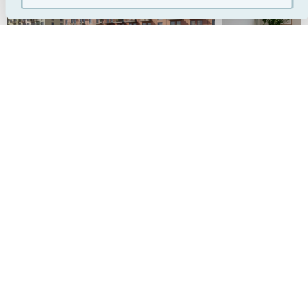
Bekvämligheter
Hiss
Balkong
Uteplats
Säkerhetsdörr
Diskmaskin
Tvätt-/torktumlare kombimaskin