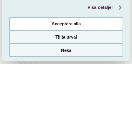
Uteplats
Säkerhetsdörr
Visa detaljer
Handikappanpassad
Acceptera alla
Ingår i hyran
Tillåt urval
Värme
Internet
El
Varmvatten
Neka
Gör intresseanmälan
(HomeQ)
Kabel-TV
Garage
Parkering
Husregler
Husdjur
Rökning
Visa fler lägenheter i närheten