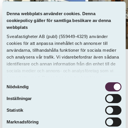
Denna webbplats använder cookies. Denna
cookiepolicy gäller för samtliga besökare av denna
webbplats
Sveafastigheter AB
(publ)
(559449-4329) använder
cookies för att anpassa innehållet och annonser till
användarna, tillhandahålla funktioner för sociala medier
och analysera vår trafik. Vi vidarebefordrar även sådana
identifierare och annan information från din enhet till de
sociala medier och annons- och analysföretag som vi
Bekvämligheter
samarbetar med. Dessa kan i sin tur kombinera
Samtyckesval
informationen med annan information som du har
Nödvändig
Hiss
Tvättstuga
tillhandahållit eller som de har samlat in från andra än
Tvättmaskin
Torktumlare
oss.
Inställningar
Dusch
Badkar
Statistik
Köksfläkt
Kokvrå
Marknadsföring
Diskmaskin
Balkong