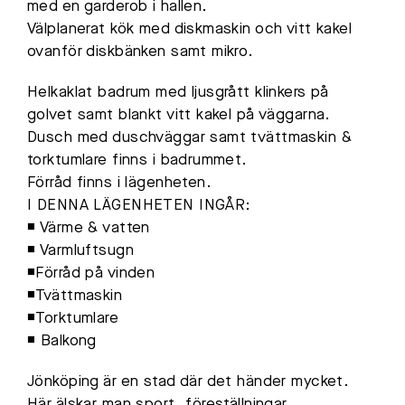
med en garderob i hallen.
Välplanerat kök med diskmaskin och vitt kakel
ovanför diskbänken samt mikro.
Helkaklat badrum med ljusgrått klinkers på
golvet samt blankt vitt kakel på väggarna.
Dusch med duschväggar samt tvättmaskin &
torktumlare finns i badrummet.
Förråd finns i lägenheten.
I DENNA LÄGENHETEN INGÅR:
◾ Värme & vatten
◾ Varmluftsugn
◾Förråd på vinden
◾Tvättmaskin
◾Torktumlare
◾ Balkong
Jönköping är en stad där det händer mycket.
Här älskar man sport, föreställningar,