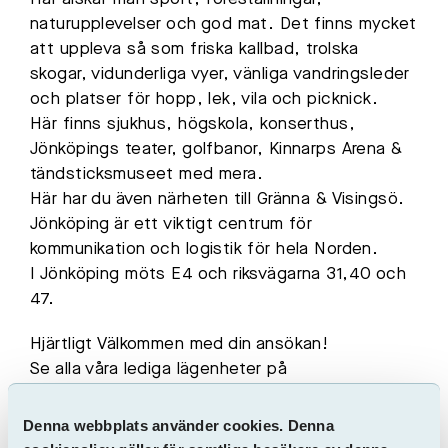
naturupplevelser och god mat. Det finns mycket
att uppleva så som friska kallbad, trolska
skogar, vidunderliga vyer, vänliga vandringsleder
och platser för hopp, lek, vila och picknick.
Här finns sjukhus, högskola, konserthus,
Jönköpings teater, golfbanor, Kinnarps Arena &
tändsticksmuseet med mera.
Här har du även närheten till Gränna & Visingsö.
Jönköping är ett viktigt centrum för
kommunikation och logistik för hela Norden.
I Jönköping möts E4 och riksvägarna 31,40 och
47.
Hjärtligt Välkommen med din ansökan!
Se alla våra lediga lägenheter på
www.sveafastigheter.se
Denna webbplats använder cookies. Denna
OBS! – Hyran är beräknad och fastställs efter