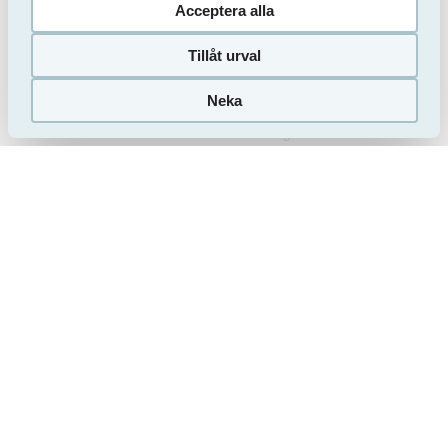
Acceptera alla
Hiss
Tvättstuga
Tvättmaskin
Torktumlare
Tillåt urval
Dusch
Badkar
Neka
Köksfläkt
Kokvrå
Diskmaskin
Balkong
Uteplats
Säkerhetsdörr
Handikappanpassad
Ingår i hyran
Värme
Internet
El
Varmvatten
Kabel-TV
Garage
Parkering
Husregler