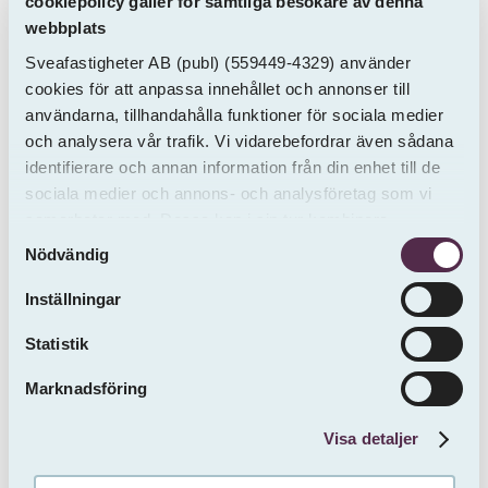
cookiepolicy gäller för samtliga besökare av denna
förhandling.
webbplats
Sveafastigheter AB
(publ)
(559449-4329) använder
cookies för att anpassa innehållet och annonser till
användarna, tillhandahålla funktioner för sociala medier
och analysera vår trafik. Vi vidarebefordrar även sådana
identifierare och annan information från din enhet till de
sociala medier och annons- och analysföretag som vi
samarbetar med. Dessa kan i sin tur kombinera
Samtyckesval
informationen med annan information som du har
Nödvändig
tillhandahållit eller som de har samlat in från andra än
oss.
Inställningar
Fastigheten
Statistik
Marknadsföring
Visa detaljer
Bekvämligheter