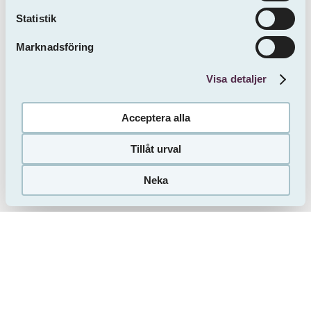
isabella.kemi@sveafastigheter.se
Statistik
Här bor du tryggt, bekvämt och med
Marknadsföring
gemenskap hela livet.
Visa detaljer
Acceptera alla
Tillåt urval
Neka