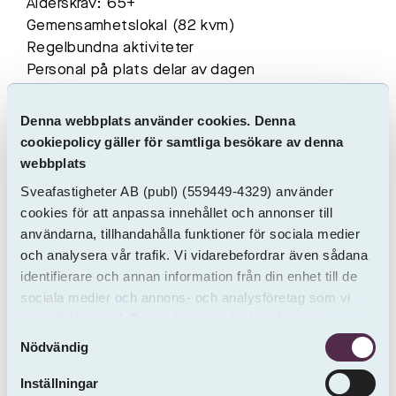
Ålderskrav: 65+
Gemensamhetslokal (82 kvm)
Regelbundna aktiviteter
Personal på plats delar av dagen
Odlingsmöjligheter i mindre skala
Trygg och social boendemiljö
Denna webbplats använder cookies. Denna
cookiepolicy gäller för samtliga besökare av denna
Utöver ovanstående får du 1 st. SL kort under 6
webbplats
månader, det finns bil-pool samt kylboxar vid
Sveafastigheter AB
(publ)
(559449-4329) använder
matleverans så att du inte behöver vara hemma
cookies för att anpassa innehållet och annonser till
när varorna levereras.
användarna, tillhandahålla funktioner för sociala medier
Vi kommer att dela kvarter med ett kommande
och analysera vår trafik. Vi vidarebefordrar även sådana
vårdboende om cirka 50-70 vårdbostäder.
identifierare och annan information från din enhet till de
sociala medier och annons- och analysföretag som vi
Sveafastigheter friskriver sig från eventuella fel i
samarbetar med. Dessa kan i sin tur kombinera
annonsen eller ritningen.
Samtyckesval
informationen med annan information som du har
Nödvändig
Har du några frågor om lägenheten eller vill boka
tillhandahållit eller som de har samlat in från andra än
visning är du välkommen att kontakta Isabella
oss.
Inställningar
Kemi tfn 010-1791890 alt.