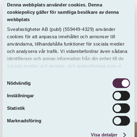
Nära till kollektivtrafik
Denna webbplats använder cookies. Denna
Den gemensamma innergården skapar fina
cookiepolicy gäller för samtliga besökare av denna
förutsättningar för umgänge
webbplats
Kvarteret kommer att delas med ett kommande
Sveafastigheter AB
(publ)
(559449-4329) använder
vårdboende om cirka 50-70 vårdbostäder.
cookies för att anpassa innehållet och annonser till
Bilderna är exempelbilder ifrån liknande lägenhet.
användarna, tillhandahålla funktioner för sociala medier
och analysera vår trafik. Vi vidarebefordrar även sådana
Sveafastigheter friskriver sig från eventuella fel i
identifierare och annan information från din enhet till de
annonsen eller ritningen. Har du några frågor om
sociala medier och annons- och analysföretag som vi
lägenheten är du välkommen att kontakta
samarbetar med. Dessa kan i sin tur kombinera
Isabella Kemi tfn 010-1791890
Samtyckesval
informationen med annan information som du har
Nödvändig
tillhandahållit eller som de har samlat in från andra än
Ett bekvämt och modernt boende i ett
oss.
Inställningar
attraktivt läge – perfekt för dig som vill ha
närhet till både stadens utbud och natur.
Statistik
Marknadsföring
Visa detaljer