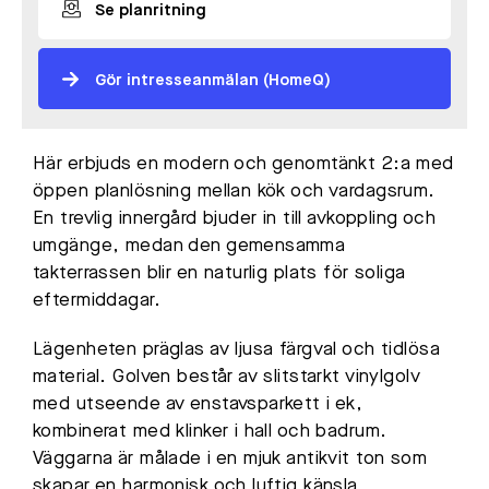
Se planritning
Gör intresseanmälan (HomeQ)
Här erbjuds en modern och genomtänkt 2:a med
öppen planlösning mellan kök och vardagsrum.
En trevlig innergård bjuder in till avkoppling och
umgänge, medan den gemensamma
takterrassen blir en naturlig plats för soliga
eftermiddagar.
Lägenheten präglas av ljusa färgval och tidlösa
material. Golven består av slitstarkt vinylgolv
med utseende av enstavsparkett i ek,
kombinerat med klinker i hall och badrum.
Väggarna är målade i en mjuk antikvit ton som
skapar en harmonisk och luftig känsla,