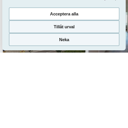
Acceptera alla
Tillåt urval
Neka
Gör intresseanmälan
(HomeQ)
Bekvämligheter
Hiss
Tvättstuga
Tvättmaskin
Torktumlare
Dusch
Badkar
Köksfläkt
Kokvrå