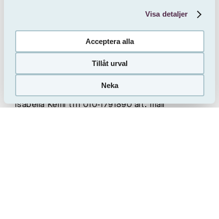
Kvarteret kommer att delas med ett kommande
Visa detaljer
vårdboende om cirka 50-70 vårdbostäder.
Acceptera alla
Bilderna i annonsen är exempelbilder.
Tillåt urval
Sveafastigheter friskriver sig från eventuella fel i
annonsen eller ritningen. Har du några frågor om
Neka
Gör intresseanmälan
lägenheten är du välkommen att kontakta
Isabella Kemi tfn 010-1791890 alt.
mail
Ett bekvämt och modernt boende i ett attraktivt
läge – perfekt för dig som vill ha närhet till både
stadens utbud och natur.