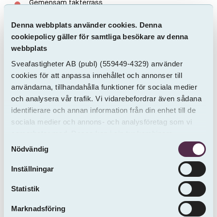
Gemensam takterrass
Denna webbplats använder cookies. Denna
1 st SL-kort i 6 månader
cookiepolicy gäller för samtliga besökare av denna
webbplats
Närområde:
Sveafastigheter AB
(publ)
(559449-4329) använder
cookies för att anpassa innehållet och annonser till
Del av växande Orminge centrum
användarna, tillhandahålla funktioner för sociala medier
och analysera vår trafik. Vi vidarebefordrar även sådana
En härlig kombinationen av stadens bekvämligheter
identifierare och annan information från din enhet till de
och närheten till grönområden
sociala medier och annons- och analysföretag som vi
samarbetar med. Dessa kan i sin tur kombinera
Nära butiker, vårdcentral, apotek och skola
Samtyckesval
informationen med annan information som du har
Nödvändig
tillhandahållit eller som de har samlat in från andra än
Nära till kollektivtrafik
oss.
Inställningar
Den gemensamma innergården skapar fina
Statistik
förutsättningar för umgänge
Marknadsföring