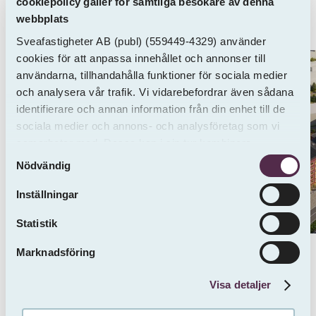
cookiepolicy gäller för samtliga besökare av denna
närhet till både stadens utbud och natur.
webbplats
Sveafastigheter AB
(publ)
(559449-4329) använder
cookies för att anpassa innehållet och annonser till
användarna, tillhandahålla funktioner för sociala medier
och analysera vår trafik. Vi vidarebefordrar även sådana
identifierare och annan information från din enhet till de
sociala medier och annons- och analysföretag som vi
samarbetar med. Dessa kan i sin tur kombinera
Samtyckesval
informationen med annan information som du har
Nödvändig
tillhandahållit eller som de har samlat in från andra än
oss.
Inställningar
Statistik
Marknadsföring
Visa detaljer
Bekvämligheter