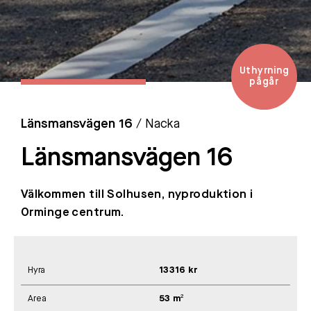
Uthyrning
pågår
Länsmansvägen 16
/ Nacka
Länsmansvägen 16
Välkommen till Solhusen, nyproduktion i
Orminge centrum.
Hyra
13316 kr
Area
53 m²