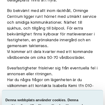
Garageplats finns att hyra.
Bo bekvämt med allt inom räckhåll, Orminge
Centrum ligger runt hörnet med utmärkt service
och smidiga kommunikationer. Närhet till
sjukhus, och tillgång till bilpool. För extra
bekvämlighet finns kylboxar för matleveranser i
fastigheten, en grönskande innergård och en
gemensam takterrass.
Vi kommer att dela kvarter med ett kommande
vårdboende om cirka 50-70 vårdbostäder.
Sveafastigheter friskriver sig från eventuella fel i
annonsen eller ritningen.
Har du några frågor om lägenheten är du
välkommen att kontakta Isabella Kemi tfn 010-
1791890 alt.
isabella.kemi@sveafastigheter.se
Ett bekvämt och modernt boende i ett
Denna webbplats använder cookies. Denna
attraktivt läge – perfekt för dig som vill ha