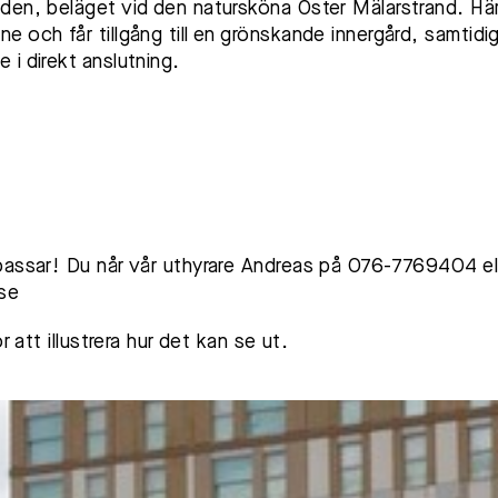
den, beläget vid den natursköna Öster Mälarstrand. Hä
 och får tillgång till en grönskande innergård, samtidi
i direkt anslutning.
passar! Du når vår uthyrare Andreas på 076-7769404 el
se
 att illustrera hur det kan se ut.