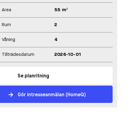
Area
55 m²
Rum
2
Våning
4
Tillträdesdatum
2026-10-01
Se planritning
Gör intresseanmälan (HomeQ)