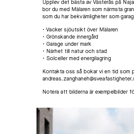
Upplev det bästa av Västerås på Naja
bor du med Mälaren som närmsta granne
som du har bekvämligheter som garage 
• Vacker sjöutsikt över Mälaren
• Grönskande innergård
• Garage under mark
• Närhet till natur och stad
• Solceller med energilagring
Kontakta oss så bokar vi en tid som 
andreas.zanghaneh@sveafastigheter.
Notera att bilderna är exempelbilder för