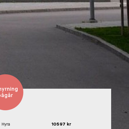
hyrning
pågår
Hyra
10597 kr