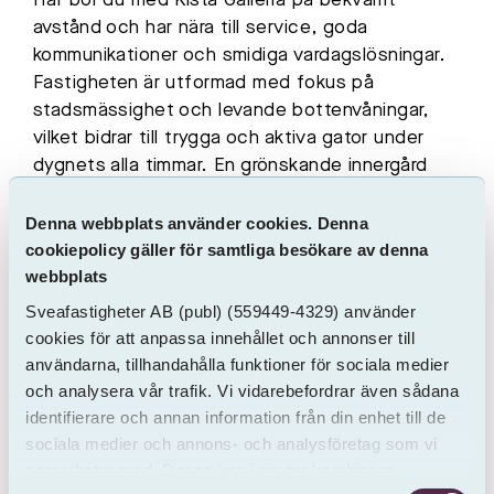
Här bor du med Kista Galleria på bekvämt
avstånd och har nära till service, goda
kommunikationer och smidiga vardagslösningar.
Fastigheten är utformad med fokus på
stadsmässighet och levande bottenvåningar,
vilket bidrar till trygga och aktiva gator under
dygnets alla timmar. En grönskande innergård
erbjuder plats för både lek och återhämtning
och är utformad för att skapa en privat
Denna webbplats använder cookies. Denna
trädgårdskänsla mitt i staden. I fastigheten
cookiepolicy gäller för samtliga besökare av denna
webbplats
finns tillgång till cyckelpool och garageplats
finns att hyra separat. I samband med inflytt
Sveafastigheter AB
(publ)
(559449-4329) använder
erbjuds ett SL-kort per hushåll i 3 månader. Är
cookies för att anpassa innehållet och annonser till
du intresserad, skicka ett mejl och anmäl ditt
användarna, tillhandahålla funktioner för sociala medier
intresse efter kontraktsskrivning.
och analysera vår trafik. Vi vidarebefordrar även sådana
identifierare och annan information från din enhet till de
Tack vare individuell mätning och debitering av
sociala medier och annons- och analysföretag som vi
hushållsel och varmvatten (IMD) har du full
samarbetar med. Dessa kan i sin tur kombinera
kontroll över dina boendekostnader.