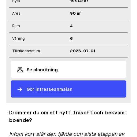
Hyra
19902 kr
Area
90 m²
Rum
4
Våning
6
Tillträdesdatum
2026-07-01
Se planritning
Gör intresseanmälan
Drömmer du om ett nytt, fräscht och bekvämt
boende?
Infom kort står den fjärde och sista etappen av