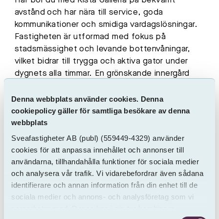
Här bor du med Kista Galleria på bekvämt
avstånd och har nära till service, goda
kommunikationer och smidiga vardagslösningar.
Fastigheten är utformad med fokus på
stadsmässighet och levande bottenvåningar,
vilket bidrar till trygga och aktiva gator under
dygnets alla timmar. En grönskande innergård
erbjuder plats för både lek och återhämtning
och är utformad för att skapa en privat
Denna webbplats använder cookies. Denna
trädgårdskänsla mitt i staden. I fastigheten
cookiepolicy gäller för samtliga besökare av denna
webbplats
finns tillgång till cyckelpool och garageplats
finns att hyra separat. I samband med inflytt
Sveafastigheter AB
(publ)
(559449-4329) använder
erbjuds ett SL-kort per hushåll i 3 månader. Är
cookies för att anpassa innehållet och annonser till
du intresserad, skicka ett mejl och anmäl ditt
användarna, tillhandahålla funktioner för sociala medier
intresse efter kontraktsskrivning.
och analysera vår trafik. Vi vidarebefordrar även sådana
identifierare och annan information från din enhet till de
Tack vare individuell mätning och debitering av
sociala medier och annons- och analysföretag som vi
hushållsel och varmvatten (IMD) har du full
samarbetar med. Dessa kan i sin tur kombinera
kontroll över dina boendekostnader.