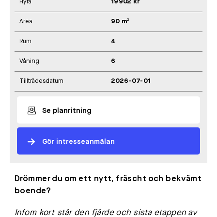
Hyra
19902 kr
Area
90 m²
Rum
4
Våning
6
Tillträdesdatum
2026-07-01
Se planritning
Gör intresseanmälan
Drömmer du om ett nytt, fräscht och bekvämt
boende?
Infom kort står den fjärde och sista etappen av