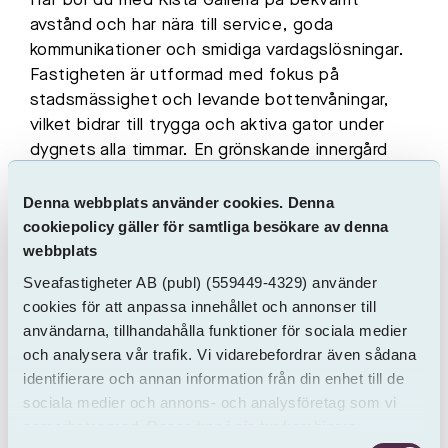
Här bor du med Kista Galleria på bekvämt
avstånd och har nära till service, goda
kommunikationer och smidiga vardagslösningar.
Fastigheten är utformad med fokus på
stadsmässighet och levande bottenvåningar,
vilket bidrar till trygga och aktiva gator under
dygnets alla timmar. En grönskande innergård
erbjuder plats för både lek och återhämtning
och är utformad för att skapa en privat
Denna webbplats använder cookies. Denna
trädgårdskänsla mitt i staden. I fastigheten
cookiepolicy gäller för samtliga besökare av denna
webbplats
finns tillgång till cyckelpool och garageplats
finns att hyra separat. I samband med inflytt
Sveafastigheter AB
(publ)
(559449-4329) använder
erbjuds ett SL-kort per hushåll i 3 månader. Är
cookies för att anpassa innehållet och annonser till
du intresserad, skicka ett mejl och anmäl ditt
användarna, tillhandahålla funktioner för sociala medier
intresse efter kontraktsskrivning.
och analysera vår trafik. Vi vidarebefordrar även sådana
identifierare och annan information från din enhet till de
Tack vare individuell mätning och debitering av
sociala medier och annons- och analysföretag som vi
hushållsel och varmvatten (IMD) har du full
samarbetar med. Dessa kan i sin tur kombinera
kontroll över dina boendekostnader.