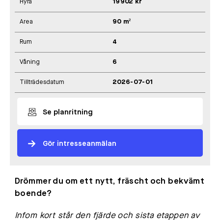
Hyra
19902 kr
Area
90 m²
Rum
4
Våning
6
Tillträdesdatum
2026-07-01
Se planritning
Gör intresseanmälan
Drömmer du om ett nytt, fräscht och bekvämt
boende?
Infom kort står den fjärde och sista etappen av