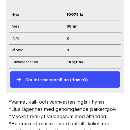
Hyra
10073 kr
Area
68 m²
Rum
2
Våning
0
Tillträdesdatum
Enligt ök.
Gör intresseanmälan (HomeQ)
*Värme, kall- och varmvatten ingår i hyran.
*Ljus lägenhet med genomgående parkettgolv.
*Mycket rymligt vardagsrum med altandörr.
*Badrummet är inrett med stilfullt kakel med