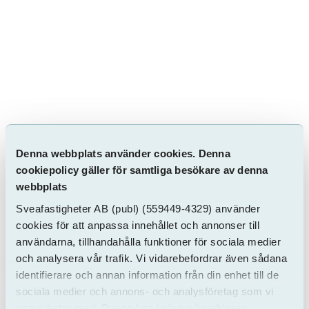
Denna webbplats använder cookies. Denna
cookiepolicy gäller för samtliga besökare av denna
webbplats
Bekvämligheter
Sveafastigheter AB
(publ)
(559449-4329) använder
Hiss
Tvättstuga
cookies för att anpassa innehållet och annonser till
Tvättmaskin
Torktumlare
användarna, tillhandahålla funktioner för sociala medier
och analysera vår trafik. Vi vidarebefordrar även sådana
Dusch
Badkar
identifierare och annan information från din enhet till de
Köksfläkt
Kokvrå
sociala medier och annons- och analysföretag som vi
Diskmaskin
Balkong
samarbetar med. Dessa kan i sin tur kombinera