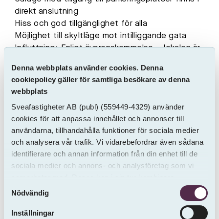
direkt anslutning
Hiss och god tillgänglighet för alla
Möjlighet till skyltläge mot intilliggande gata
Inflyttning: Enligt överenskommelse – lokalen är
inflyttningsklar så snart anpassningarna är
Denna webbplats använder cookies. Denna
genomförda.
cookiepolicy gäller för samtliga besökare av denna
webbplats
Vill du veta mer eller boka en visning? Tveka inte
Sveafastigheter AB
(publ)
(559449-4329) använder
att höra av dig – vi berättar gärna mer om
cookies för att anpassa innehållet och annonser till
möjligheterna i denna spännande lokal!
användarna, tillhandahålla funktioner för sociala medier
och analysera vår trafik. Vi vidarebefordrar även sådana
identifierare och annan information från din enhet till de
sociala medier och annons- och analysföretag som vi
samarbetar med. Dessa kan i sin tur kombinera
Samtyckesval
informationen med annan information som du har
Nödvändig
tillhandahållit eller som de har samlat in från andra än
oss.
Inställningar