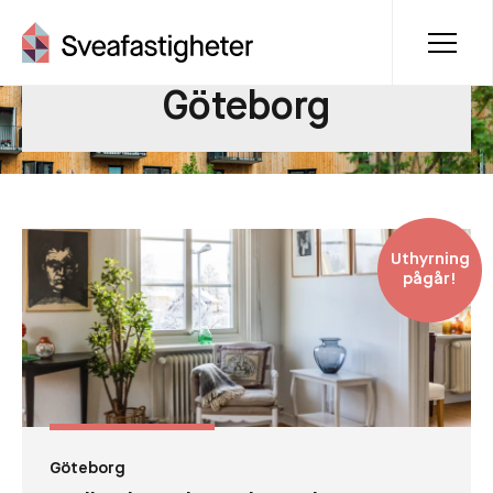
Göteborg
Uthyrning
pågår!
Göteborg