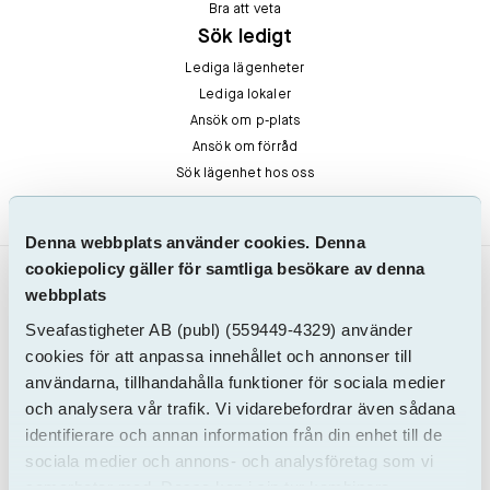
Bra att veta
Sök ledigt
Lediga lägenheter
Lediga lokaler
Ansök om p-plats
Ansök om förråd
Sök lägenhet hos oss
Denna webbplats använder cookies. Denna
cookiepolicy gäller för samtliga besökare av denna
webbplats
Sveafastigheter AB
(publ)
(559449-4329) använder
cookies för att anpassa innehållet och annonser till
användarna, tillhandahålla funktioner för sociala medier
och analysera vår trafik. Vi vidarebefordrar även sådana
SVEAFASTIGHETER
identifierare och annan information från din enhet till de
Org. nr. 559449-4329
sociala medier och annons- och analysföretag som vi
Olof Palmes gata 13A
samarbetar med. Dessa kan i sin tur kombinera