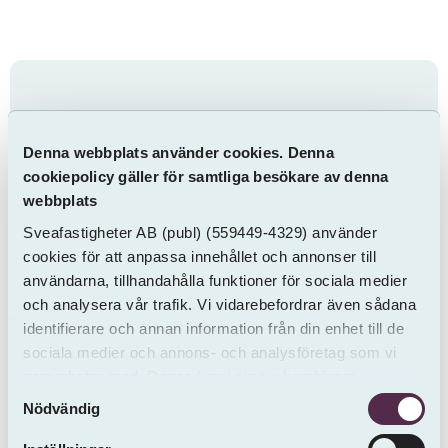
Kontakta oss via
formuläret nedan
Denna webbplats använder cookies. Denna
cookiepolicy gäller för samtliga besökare av denna
webbplats
Observera att vi inte tar emot felanmälningar
via detta formulär. Gäller ärendet en
Sveafastigheter AB
(publ)
(559449-4329) använder
cookies för att anpassa innehållet och annonser till
felanmälan ber vi dig att gå in på
Mina sidor
användarna, tillhandahålla funktioner för sociala medier
för att registrera den.
och analysera vår trafik. Vi vidarebefordrar även sådana
identifierare och annan information från din enhet till de
sociala medier och annons- och analysföretag som vi
samarbetar med. Dessa kan i sin tur kombinera
Samtyckesval
informationen med annan information som du har
Nödvändig
tillhandahållit eller som de har samlat in från andra än