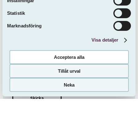
oss.
Inställningar
Statistik
Marknadsföring
Visa detaljer
Acceptera alla
Tillåt urval
Jag bekräftar att jag har tagit del av informationen om
Sveafastigheters behandling av mina personuppgifter
.
Neka