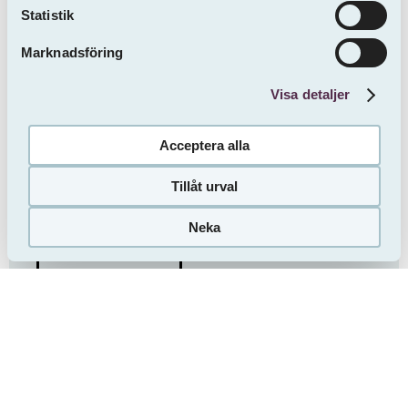
Statistik
Marknadsföring
Visa detaljer
Acceptera alla
Jag bekräftar att jag har tagit del av informationen om
Tillåt urval
Sveafastigheters behandling av mina personuppgifter
.
Neka