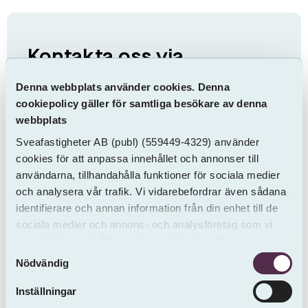
Kontakta oss via
formuläret nedan
Denna webbplats använder cookies. Denna
cookiepolicy gäller för samtliga besökare av denna
Observera att vi inte tar emot felanmälningar
webbplats
via detta formulär. Gäller ärendet en
Sveafastigheter AB
(publ)
(559449-4329) använder
felanmälan ber vi dig att gå in på
Mina sidor
cookies för att anpassa innehållet och annonser till
för att registrera den.
användarna, tillhandahålla funktioner för sociala medier
och analysera vår trafik. Vi vidarebefordrar även sådana
identifierare och annan information från din enhet till de
sociala medier och annons- och analysföretag som vi
samarbetar med. Dessa kan i sin tur kombinera
Samtyckesval
informationen med annan information som du har
Nödvändig
tillhandahållit eller som de har samlat in från andra än
oss.
Inställningar