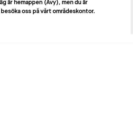
äg är hemappen (Avy), men du är
t besöka oss på vårt områdeskontor.