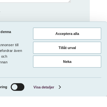
.
v denna
Acceptera alla
nonser till
Tillåt urval
befordrar även
- och
Neka
annan
ring
Visa detaljer