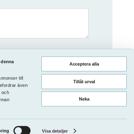
.
v denna
Acceptera alla
nonser till
Tillåt urval
befordrar även
- och
Neka
annan
ring
Visa detaljer