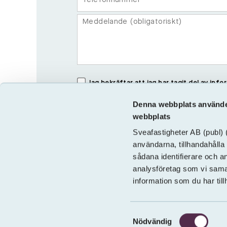
Jag bekräftar att jag har tagit del av in
Denna webbplats använder
webbplats
Sveafastigheter AB
(publ)
(
användarna, tillhandahålla 
sådana identifierare och a
analysföretag som vi sama
information som du har till
Samtyckesval
Nödvändig