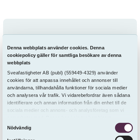
Kontakta oss via
formuläret nedan
Denna webbplats använder cookies. Denna
cookiepolicy gäller för samtliga besökare av denna
webbplats
Observera att vi inte tar emot felanmälningar
via detta formulär. Gäller ärendet en
Sveafastigheter AB
(publ)
(559449-4329) använder
cookies för att anpassa innehållet och annonser till
felanmälan ber vi dig att gå in på
Mina sidor
användarna, tillhandahålla funktioner för sociala medier
för att registrera den.
och analysera vår trafik. Vi vidarebefordrar även sådana
identifierare och annan information från din enhet till de
sociala medier och annons- och analysföretag som vi
samarbetar med. Dessa kan i sin tur kombinera
Samtyckesval
informationen med annan information som du har
Nödvändig
tillhandahållit eller som de har samlat in från andra än