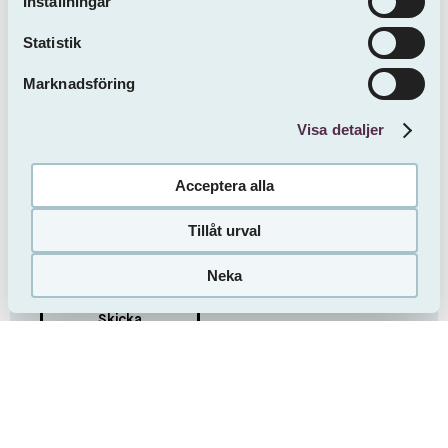
oss.
Inställningar
Statistik
Marknadsföring
Visa detaljer
Acceptera alla
Tillåt urval
Jag bekräftar att jag har tagit del av informationen om
Sveafastigheters behandling av mina personuppgifter
.
Neka