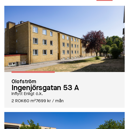
Olofström
Ingenjörsgatan 53 A
Inflytt Enligt ö.k.
2 ROK
60 m²
7699 kr / mån