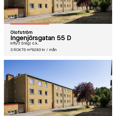
Olofström
Ingenjörsgatan 55 D
Inflytt Enligt ö.k.
3 ROK
75 m²
9283 kr / mån