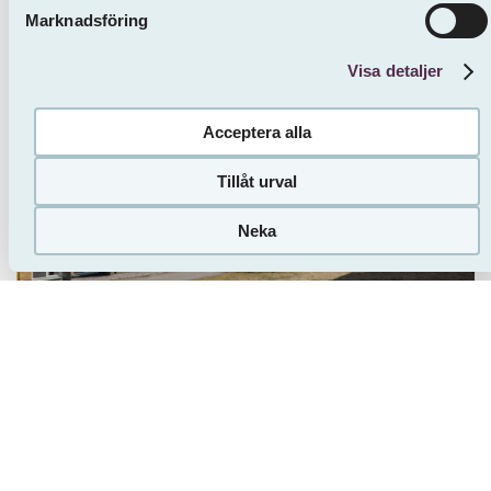
3 ROK
75 m²
6661 kr / mån
Marknadsföring
Visa detaljer
Acceptera alla
Tillåt urval
Neka
Olofström
Ingenjörsgatan 51 F
Inflytt Enligt ö.k.
4 ROK
94 m²
10734 kr / mån