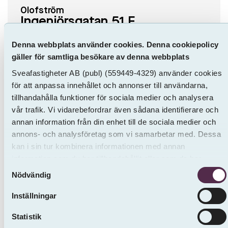
Olofström
Ingenjörsgatan 51 F
Inflytt 2026-09-01
Denna webbplats använder cookies. Denna cookiepolicy
1 ROK
41 m²
5398 kr / mån
gäller för samtliga besökare av denna webbplats
Sveafastigheter AB
(publ)
(559449-4329) använder cookies
för att anpassa innehållet och annonser till användarna,
tillhandahålla funktioner för sociala medier och analysera
vår trafik. Vi vidarebefordrar även sådana identifierare och
annan information från din enhet till de sociala medier och
annons- och analysföretag som vi samarbetar med. Dessa
kan i sin tur kombinera informationen med annan
information som du har tillhandahållit eller som de har
Samtyckesval
samlat in från andra än oss.
Nödvändig
Inställningar
Olofström
Ingenjörsgatan 55 D
Statistik
Inflytt Enligt ö.k.