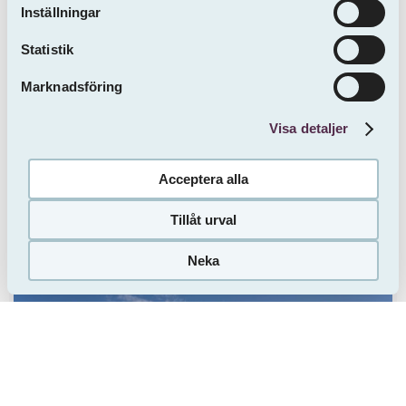
oss.
Inställningar
Statistik
Västerås
Marknadsföring
Ägirgatan 4
ROK:
4
Visa detaljer
Storlek:
72 m²
Hyra:
13466 kr
Acceptera alla
Våning:
4
Inflytt:
2026-09-01
Tillåt urval
Neka