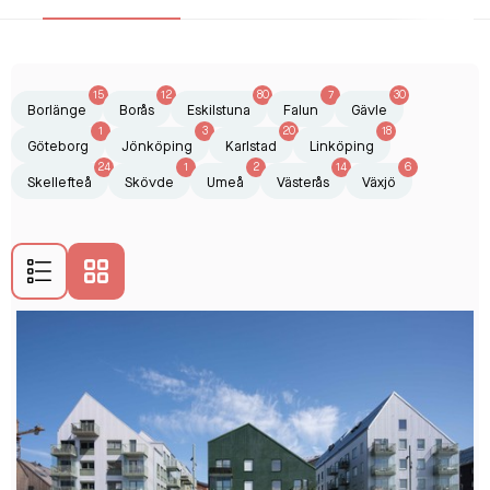
15
12
80
7
30
Borlänge
Borås
Eskilstuna
Falun
Gävle
1
3
20
18
Göteborg
Jönköping
Karlstad
Linköping
24
1
2
14
6
Skellefteå
Skövde
Umeå
Västerås
Växjö