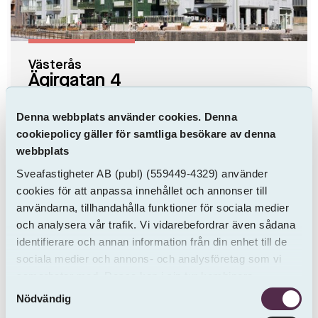
Västerås
Ägirgatan 4
ROK:
2
Storlek:
43 m²
Denna webbplats använder cookies. Denna
Hyra:
9144 kr
cookiepolicy gäller för samtliga besökare av denna
Våning:
0
webbplats
Inflytt:
Enligt ö.k.
Sveafastigheter AB
(publ)
(559449-4329) använder
cookies för att anpassa innehållet och annonser till
användarna, tillhandahålla funktioner för sociala medier
och analysera vår trafik. Vi vidarebefordrar även sådana
identifierare och annan information från din enhet till de
sociala medier och annons- och analysföretag som vi
samarbetar med. Dessa kan i sin tur kombinera
Samtyckesval
informationen med annan information som du har
Nödvändig
tillhandahållit eller som de har samlat in från andra än