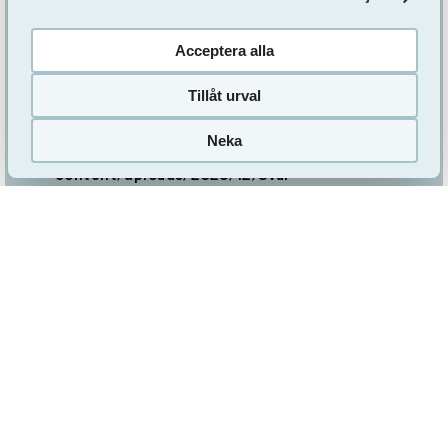
svarade 17 dec 2025. Svaret finns här:
Viktigt
Acceptera alla
att inte skygga för nya rön | Byggvärlden
Tillåt urval
I vårt svar hänvisar vi till en mer utförlig text, den
finns att läsa här:
Neka
https://sveafastigheter.se/wp-
content/uploads/2025/12/Svar-
debattartikel-langre-version.pdf
Trä vs. betong del två