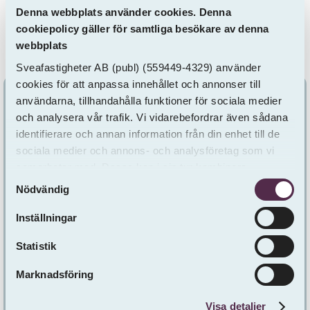
Denna webbplats använder cookies. Denna
begränsning vara att hyresnivåer måste hamna
cookiepolicy gäller för samtliga besökare av denna
på en rimlig nivå för framtida hyresgäster.
webbplats
Sveafastigheter AB
(publ)
(559449-4329) använder
cookies för att anpassa innehållet och annonser till
användarna, tillhandahålla funktioner för sociala medier
och analysera vår trafik. Vi vidarebefordrar även sådana
Diskussion om andra
identifierare och annan information från din enhet till de
sociala medier och annons- och analysföretag som vi
delen av Trä vs. betong
samarbetar med. Dessa kan i sin tur kombinera
Samtyckesval
informationen med annan information som du har
Nödvändig
tillhandahållit eller som de har samlat in från andra än
Svenskt trä och Träbyggnadskansliet skrev en
oss.
Inställningar
debattartikel 8 dec 2025 med anledning av andra
delen av vår studie Trä vs. betong. Den finns att
Statistik
läsa här:
Heja Sveafastigheter! Men ser ni
Marknadsföring
skogen för alla träd? | Byggvärlden
Visa detaljer
IVL Svenska Miljöinstitutet och Sveafastigheter