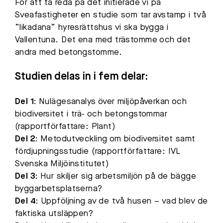
För att ta reda på det initierade vi på
Sveafastigheter en studie som tar avstamp i två
”likadana” hyresrättshus vi ska bygga i
Vallentuna. Det ena med trästomme och det
andra med betongstomme.
Studien delas in i fem delar:
Del 1:
Nulägesanalys över miljöpåverkan och
biodiversitet i trä- och betongstommar
(rapportförfattare: Plant)
Del 2:
Metodutveckling om biodiversitet samt
fördjupningsstudie (rapportförfattare: IVL
Svenska Miljöinstitutet)
Del 3:
Hur skiljer sig arbetsmiljön på de bägge
byggarbetsplatserna?
Del 4:
Uppföljning av de två husen – vad blev de
faktiska utsläppen?