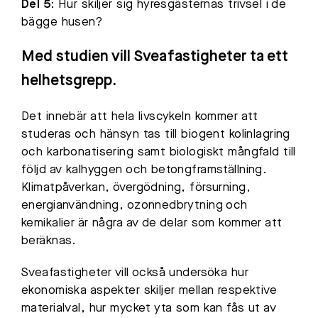
Del 5:
Hur skiljer sig hyresgästernas trivsel i de
bägge husen?
Med studien vill Sveafastigheter ta ett
helhetsgrepp.
Det innebär att hela livscykeln kommer att
studeras och hänsyn tas till biogent kolinlagring
och karbonatisering samt biologiskt mångfald till
följd av kalhyggen och betongframställning.
Klimatpåverkan, övergödning, försurning,
energianvändning, ozonnedbrytning och
kemikalier är några av de delar som kommer att
beräknas.
Sveafastigheter vill också undersöka hur
ekonomiska aspekter skiljer mellan respektive
materialval, hur mycket yta som kan fås ut av